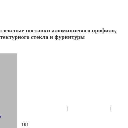
лексные поставки алюминиевого профиля,
тектурного стекла и фурнитуры
О компании
Клиентам
Ко
|
|
и
101