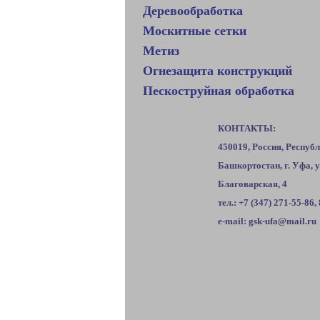
Деревообработка
Москитные сетки
Метиз
Огнезащита конструкций
Пескоструйная обработка
КОНТАКТЫ:
450019, Россия, Респуб
Башкортостан, г. Уфа, у
Благоварская, 4
тел.: +7 (347) 271-55-86,
e-mail: gsk-ufa@mail.ru