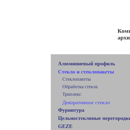
Комп
архи
Алюминиевый профиль
Стекло и стеклопакеты
Стеклопакеты
Обработка стекла
Триплекс
Декоративное стекло
Фурнитура
Цельностекляные перегородк
GEZE