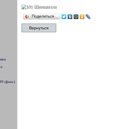
Поделиться…
лика
л.
 89 (факс)